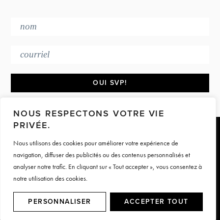
a
t
i
o
n
NOUS RESPECTONS VOTRE VIE
PRIVÉE.
Footer
Nous utilisons des cookies pour améliorer votre expérience de
navigation, diffuser des publicités ou des contenus personnalisés et
PRESSE & MÉDIAS
CONTACT
analyser notre trafic. En cliquant sur « Tout accepter », vous consentez à
TERMES ET CONDITIONS
notre utilisation des cookies.
© Motive Nutrition 2026. Tous droits réservés | Site par
LAG
PERSONNALISER
ACCEPTER TOUT