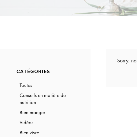
a
a
t
r
i
o
n
Sorry, no
Primary
CATÉGORIES
Sidebar
Toutes
Conseils en matière de
nutrition
Bien manger
Vidéos
Bien vivre