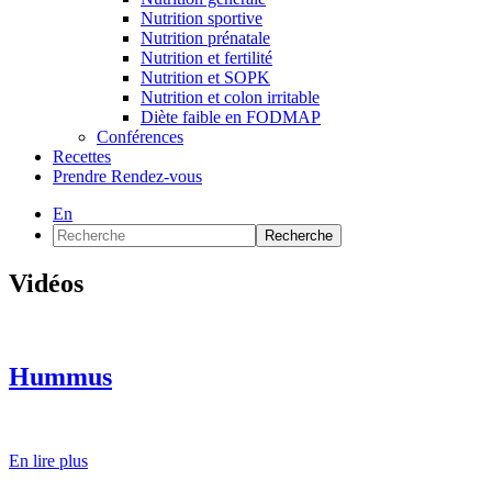
Nutrition sportive
Nutrition prénatale
Nutrition et fertilité
Nutrition et SOPK
Nutrition et colon irritable
Diète faible en FODMAP
Conférences
Recettes
Prendre Rendez-vous
En
Recherche
Vidéos
Hummus
En lire plus