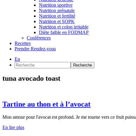
Nutrition sportive
Nutrition prénatale
Nutrition et fertilité
Nutrition et SOPK
Nutrition et colon irritable
Diète faible en FODMAP
Conférences
Recettes
Prendre Rendez-vous
En
Recherche
tuna avocado toast
Tartine au thon et à l’avocat
Mon amour pour l'avocat est profond. Je me tourne vers ce fruit puissa
En lire plus