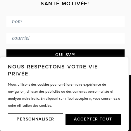
SANTÉ MOTIVÉE!
NOUS RESPECTONS VOTRE VIE
PRIVÉE.
Nous utilisons des cookies pour améliorer votre expérience de
Footer
navigation, diffuser des publicités ou des contenus personnalisés et
PRESSE & MÉDIAS
CONTACT
analyser notre trafic. En cliquant sur « Tout accepter », vous consentez à
TERMES ET CONDITIONS
notre utilisation des cookies.
© Motive Nutrition 2026. Tous droits réservés | Site par
LAG
PERSONNALISER
ACCEPTER TOUT