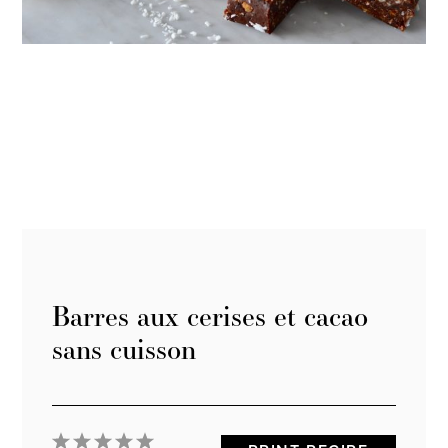
Barres aux cerises et cacao
sans cuisson
1
2
3
4
5