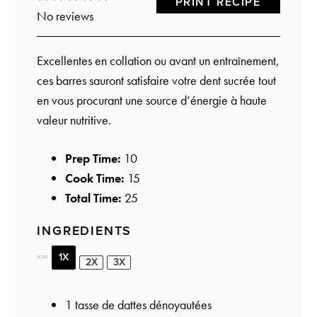
PRINT RECIPE
No reviews
Star
Stars
Stars
Stars
Stars
Excellentes en collation ou avant un entraînement,
ces barres sauront satisfaire votre dent sucrée tout
en vous procurant une source d’énergie à haute
valeur nutritive.
Prep Time:
10
Cook Time:
15
Total Time:
25
INGREDIENTS
1X
SCALE
2X
3X
1
tasse de dattes dénoyautées