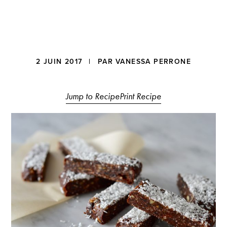
a
t
i
o
n
Reader
2 JUIN 2017
| PAR
VANESSA PERRONE
Interactions
Jump to Recipe
Print Recipe