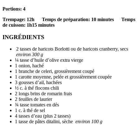
Portions: 4
Trempage: 12h Temps de préparation: 10 minutes Temps
de cuisson: 1h15 minutes
INGRÉDIENTS
2 tasses de haricots Borlotti ou de haricots cranberry, secs
environ 300 g
¼ tasse d’huile d’olive extra vierge
1 onion, haché
1 branche de celeri, grossièrement coupé
1 carotte moyenne, pelée et grossièrement coupée
3 gousses d’ail, hachées
½ c. à thé flocons chili
2 longs brins de romarin frais
2 feuilles de laurier
¾ tasse tomates en dés
1 c. à thé de sel
4 tasses d’eau (plus 2 tasses)
1 tasse de pâtes ditalini, sèche
environ 100 g