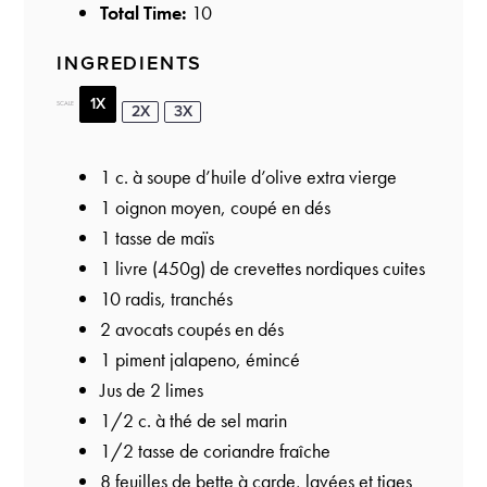
Total Time:
10
INGREDIENTS
1X
SCALE
2X
3X
1
c. à soupe d’huile d’olive extra vierge
1
oignon moyen, coupé en dés
1
tasse de maïs
1
livre (450g) de crevettes nordiques cuites
10
radis, tranchés
2
avocats coupés en dés
1
piment jalapeno, émincé
Jus de
2
limes
1/2
c. à thé de sel marin
1/2
tasse de coriandre fraîche
8
feuilles de bette à carde, lavées et tiges