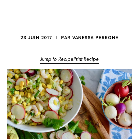
a
t
i
o
n
Reader
23 JUIN 2017
| PAR
VANESSA PERRONE
Interactions
Jump to Recipe
Print Recipe