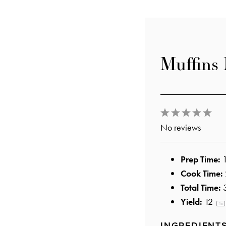
Muffins
1
2
3
4
5
No reviews
Star
Stars
Stars
Stars
Star
Prep Time:
Cook Time:
Total Time:
Yield:
1
2
1
x
INGREDIENT