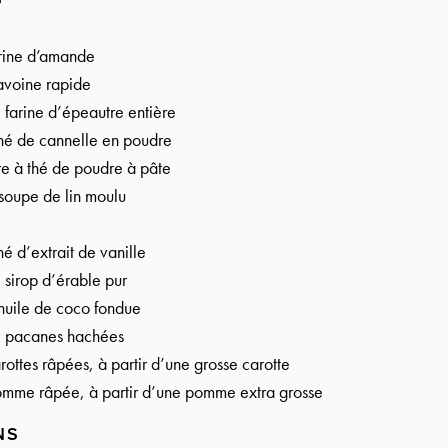
arine d’amande
avoine rapide
 farine d’épeautre entière
thé de cannelle en poudre
re à thé de poudre à pâte
 soupe de lin moulu
hé d’extrait de vanille
 sirop d’érable pur
huile de coco fondue
e pacanes hachées
rottes râpées, à partir d’une grosse carotte
omme râpée, à partir d’une pomme extra grosse
NS