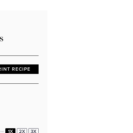
s
RINT RECIPE
1X
2X
3X
SCALE