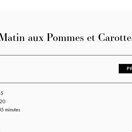
 Matin aux Pommes et Carotte
P
s
15
20
35 minutes
S