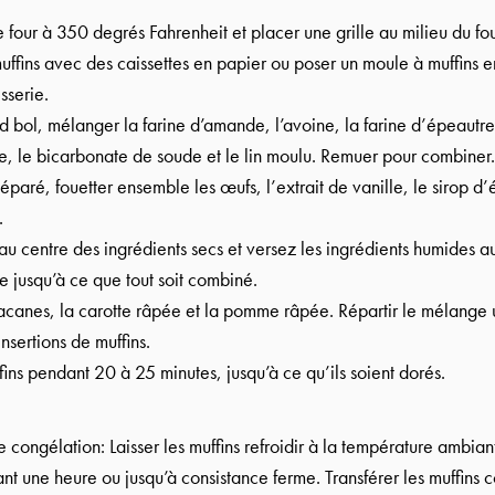
e four à 350 degrés Fahrenheit et placer une grille au milieu du fou
muffins avec des caissettes en papier ou poser un moule à muffins e
sserie.
 bol, mélanger la farine d’amande, l’avoine, la farine d’épeautre,
e, le bicarbonate de soude et le lin moulu. Remuer pour combiner.
éparé, fouetter ensemble les œufs, l’extrait de vanille, le sirop d’é
.
 au centre des ingrédients secs et versez les ingrédients humides 
te jusqu’à ce que tout soit combiné.
pacanes, la carotte râpée et la pomme râpée. Répartir le mélange
insertions de muffins.
fins pendant 20 à 25 minutes, jusqu’à ce qu’ils soient dorés.
de congélation: Laisser les muffins refroidir à la température ambia
nt une heure ou jusqu’à consistance ferme. Transférer les muffins 