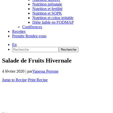
Nutrition prénatale
Nutrition et fertilité
Nutrition et SOPK
Nutrition et colon irritable
Diète faible en FODMAP
Conférences
Recettes
Prendre Rendez-vous
En
Recherche
Salade de Fruits Hivernale
4 février 2020
| par
Vanessa Perrone
Jump to Recipe
·
Print Recipe