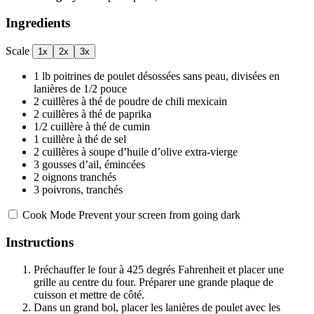
Ingredients
Scale
1x
2x
3x
1
lb poitrines de poulet désossées sans peau, divisées en
lanières de 1/2 pouce
2
cuillères à thé de poudre de chili mexicain
2
cuillères à thé de paprika
1/2
cuillère à thé de cumin
1
cuillère à thé de sel
2
cuillères à soupe d’huile d’olive extra-vierge
3
gousses d’ail, émincées
2
oignons tranchés
3
poivrons, tranchés
Cook Mode
Prevent your screen from going dark
Instructions
Préchauffer le four à 425 degrés Fahrenheit et placer une
grille au centre du four. Préparer une grande plaque de
cuisson et mettre de côté.
Dans un grand bol, placer les lanières de poulet avec les