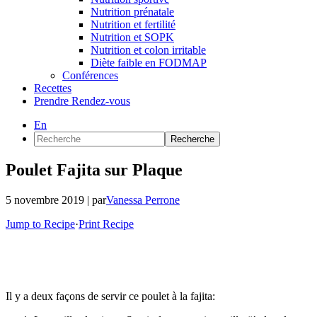
Nutrition prénatale
Nutrition et fertilité
Nutrition et SOPK
Nutrition et colon irritable
Diète faible en FODMAP
Conférences
Recettes
Prendre Rendez-vous
En
Recherche
Poulet Fajita sur Plaque
5 novembre 2019
| par
Vanessa Perrone
Jump to Recipe
·
Print Recipe
Il y a deux façons de servir ce poulet à la fajita: